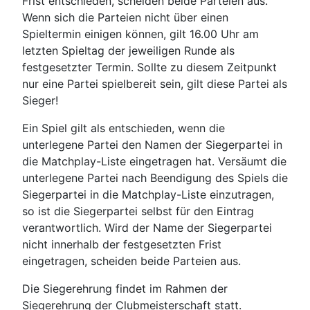
Frist entschieden, scheiden beide Parteien aus.
Wenn sich die Parteien nicht über einen
Spieltermin einigen können, gilt 16.00 Uhr am
letzten Spieltag der jeweiligen Runde als
festgesetzter Termin. Sollte zu diesem Zeitpunkt
nur eine Partei spielbereit sein, gilt diese Partei als
Sieger!
Ein Spiel gilt als entschieden, wenn die
unterlegene Partei den Namen der Siegerpartei in
die Matchplay-Liste eingetragen hat. Versäumt die
unterlegene Partei nach Beendigung des Spiels die
Siegerpartei in die Matchplay-Liste einzutragen,
so ist die Siegerpartei selbst für den Eintrag
verantwortlich. Wird der Name der Siegerpartei
nicht innerhalb der festgesetzten Frist
eingetragen, scheiden beide Parteien aus.
Die Siegerehrung findet im Rahmen der
Siegerehrung der Clubmeisterschaft statt.