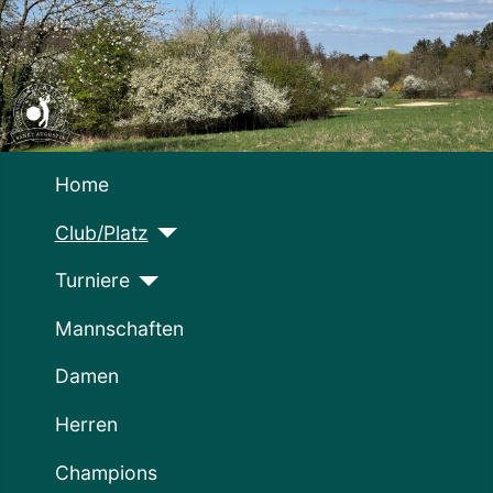
Home
Club/Platz
Turniere
Mannschaften
Damen
Herren
Champions