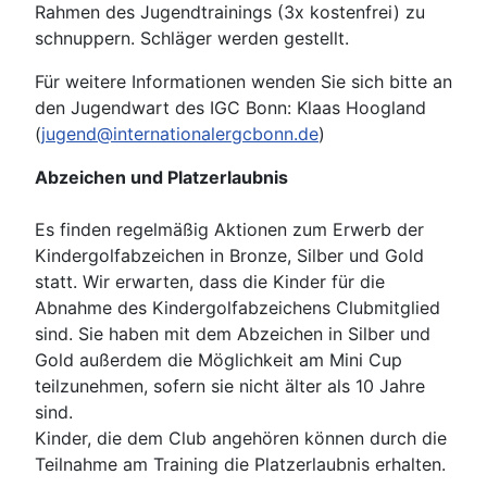
Rahmen des Jugendtrainings (3x kostenfrei) zu
schnuppern. Schläger werden gestellt.
Für weitere Informationen wenden Sie sich bitte an
den Jugendwart des IGC Bonn: Klaas Hoogland
(
jugend@internationalergcbonn.de
)
Abzeichen und Platzerlaubnis
Es finden regelmäßig Aktionen zum Erwerb der
Kindergolfabzeichen in Bronze, Silber und Gold
statt. Wir erwarten, dass die Kinder für die
Abnahme des Kindergolfabzeichens Clubmitglied
sind. Sie haben mit dem Abzeichen in Silber und
Gold außerdem die Möglichkeit am Mini Cup
teilzunehmen, sofern sie nicht älter als 10 Jahre
sind.
Kinder, die dem Club angehören können durch die
Teilnahme am Training die Platzerlaubnis erhalten.