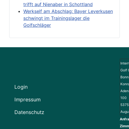
trifft auf Nienaber in Schottland
Werkself am Abschlag: Bayer Leverkusen
schwingt im Trainingslager die
Golfschläger
Inter
Golf 
Bonn 
Konr
Login
Adena
100
Impressum
5375
Datenschutz
Augu
Anfra
Zimm