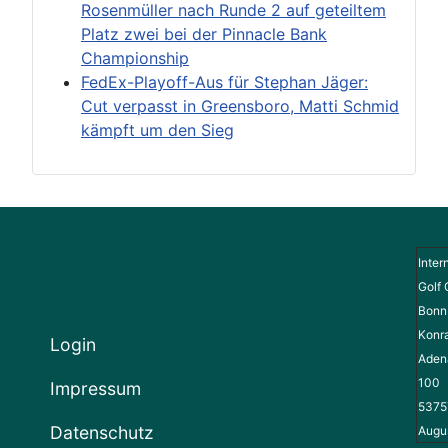
Rosenmüller nach Runde 2 auf geteiltem
Platz zwei bei der Pinnacle Bank
Championship
FedEx-Playoff-Aus für Stephan Jäger:
Cut verpasst in Greensboro, Matti Schmid
kämpft um den Sieg
Inter
Golf 
Bonn 
Konr
Login
Adena
100
Impressum
5375
Datenschutz
Augu