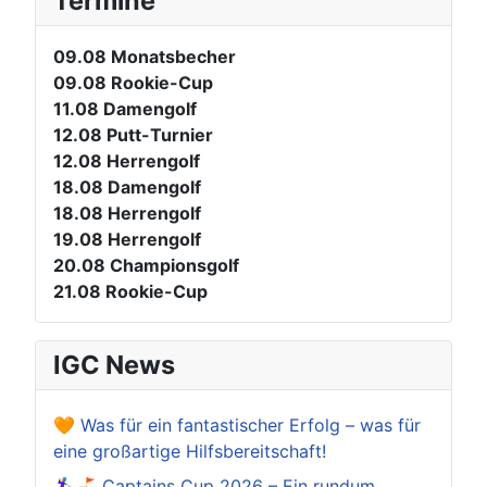
Termine
09.08
Monatsbecher
09.08
Rookie-Cup
11.08
Damengolf
12.08
Putt-Turnier
12.08
Herrengolf
18.08
Damengolf
18.08
Herrengolf
19.08
Herrengolf
20.08
Championsgolf
21.08
Rookie-Cup
IGC News
🧡 Was für ein fantastischer Erfolg – was für
eine großartige Hilfsbereitschaft!
🏌️‍♀️⛳ Captains Cup 2026 – Ein rundum