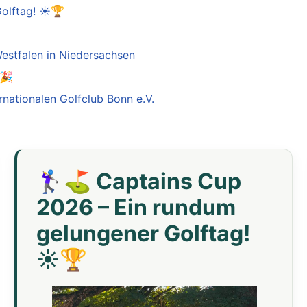
Golftag! ☀️🏆

estfalen in Niedersachsen
️🎉
rnationalen Golfclub Bonn e.V.
🏌️‍♀️⛳ Captains Cup
2026 – Ein rundum
gelungener Golftag!
☀️🏆