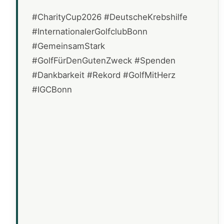
#CharityCup2026 #DeutscheKrebshilfe
#InternationalerGolfclubBonn
#GemeinsamStark
#GolfFürDenGutenZweck #Spenden
#Dankbarkeit #Rekord #GolfMitHerz
#IGCBonn