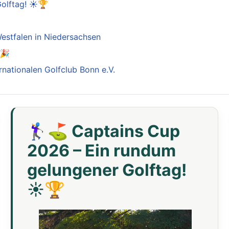
Golftag! ☀️🏆

estfalen in Niedersachsen
️🎉
rnationalen Golfclub Bonn e.V.
🏌️‍♀️⛳ Captains Cup
2026 – Ein rundum
gelungener Golftag!
☀️🏆