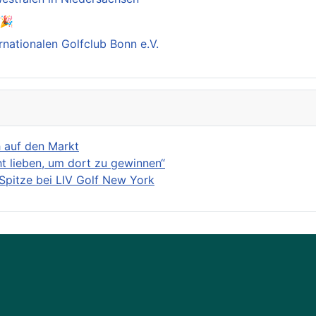
️🎉
rnationalen Golfclub Bonn e.V.
h auf den Markt
ht lieben, um dort zu gewinnen“
Spitze bei LIV Golf New York