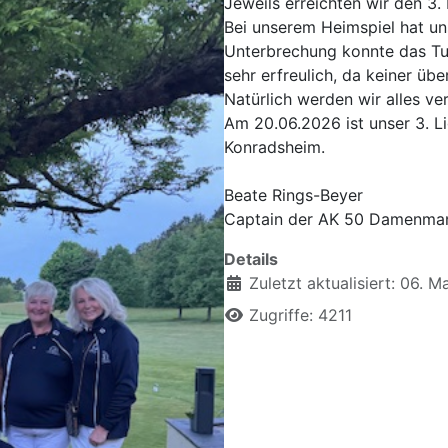
Jeweils erreichten wir den 3.
Bei unserem Heimspiel hat un
Unterbrechung konnte das Turn
sehr erfreulich, da keiner üb
Natürlich werden wir alles ve
Am 20.06.2026
ist unser 3. L
Konradsheim.
Beate Rings-Beyer
Captain der AK 50 Damenma
Details
Zuletzt aktualisiert: 06. 
Zugriffe: 4211