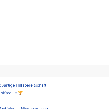
oßartige Hilfsbereitschaft!
Golftag! ☀️🏆

estfalen in Niedersachsen