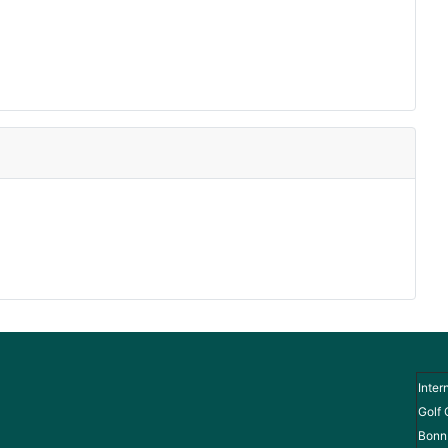
Inter
Golf 
Bonn 