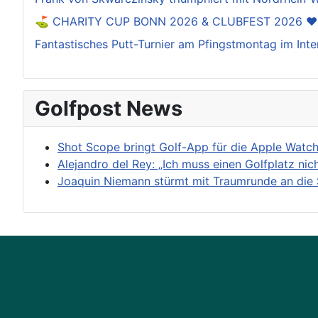
⛳️ CHARITY CUP BONN 2026 & CLUBFEST 2026 ❤
Fantastisches Putt-Turnier am Pfingstmontag im Inte
Golfpost News
Shot Scope bringt Golf-App für die Apple Watc
Alejandro del Rey: „Ich muss einen Golfplatz nic
Joaquin Niemann stürmt mit Traumrunde an die 