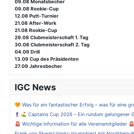
09.08
Monatsbecher
09.08
Rookie-Cup
12.08
Putt-Turnier
21.08
After-Work
21.08
Rookie-Cup
29.08
Clubmeisterschaft 1. Tag
30.08
Clubmeisterschaft 2. Tag
04.09
Drill
13.09
Cup des Präsidenten
27.09
Jahresbecher
IGC News
🧡 Was für ein fantastischer Erfolg – was für eine gr
🏌️‍♀️⛳ Captains Cup 2026 – Ein rundum gelungener 
🚨 Wichtige Information für alle Vereinsmitglieder 
Frank von Skwarczinsky triumphiert mit Nordrhein-W