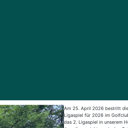
Am 25. April 2026 bestritt 
Ligaspiel für 2026 im Golfcl
das 2. Ligaspiel in unserem H