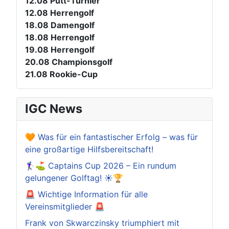
12.08
Putt-Turnier
12.08
Herrengolf
18.08
Damengolf
18.08
Herrengolf
19.08
Herrengolf
20.08
Championsgolf
21.08
Rookie-Cup
IGC News
🧡 Was für ein fantastischer Erfolg – was für
eine großartige Hilfsbereitschaft!
🏌️‍♀️⛳ Captains Cup 2026 – Ein rundum
gelungener Golftag! ☀️🏆
🚨 Wichtige Information für alle
Vereinsmitglieder 🚨
Frank von Skwarczinsky triumphiert mit