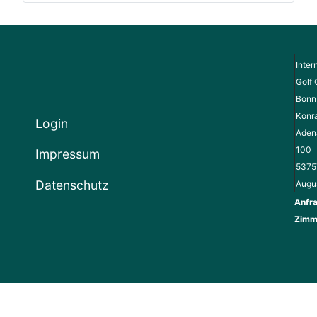
Inter
Golf 
Bonn 
Konr
Login
Adena
100
Impressum
5375
Datenschutz
Augu
Anfra
Zimm