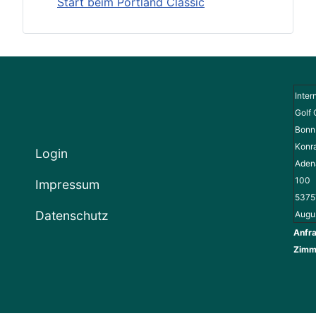
Start beim Portland Classic
Inter
Golf 
Bonn 
Konr
Login
Adena
100
Impressum
5375
Datenschutz
Augu
Anfra
Zimm