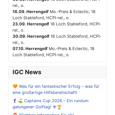
rel., o.
16.09.
Herrengolf
Mo.-Preis & Eclectic, 18
Loch Stableford, HCPI-rel., o.
23.09.
Herrengolf
18 Loch Stableford, HCPI-
rel., o.
30.09.
Herrengolf
18 Loch Stableford, HCPI-
rel., o.
07.10.
Herrengolf
Mo.-Preis & Eclectic, 18
Loch Stableford, HCPI-rel., o.
IGC News
🧡 Was für ein fantastischer Erfolg – was für
eine großartige Hilfsbereitschaft!
🏌️‍♀️⛳ Captains Cup 2026 – Ein rundum
gelungener Golftag! ☀️🏆
🚨 Wichtige Information für alle