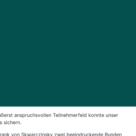
ußerst anspruchsvollen Teilnehmerfeld konnte unser
 sichern.
 Frank von Skwarczinsky zwei beeindruckende Runden