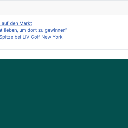
h auf den Markt
ht lieben, um dort zu gewinnen“
Spitze bei LIV Golf New York