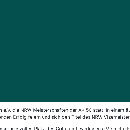
 e.V. die NRW-Meisterschaften der AK 50 statt. In einem ä
den Erfolg feiern und sich den Titel des NRW-Vizemeisters
spruchsvollen Platz des Golfclub Leverkusen e.V. spielte