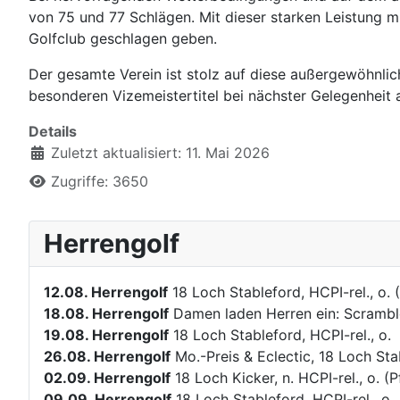
von 75 und 77 Schlägen. Mit dieser starken Leistung 
Golfclub geschlagen geben.
Der gesamte Verein ist stolz auf diese außergewöhnlich
besonderen Vizemeistertitel bei nächster Gelegenheit 
Details
Zuletzt aktualisiert: 11. Mai 2026
Zugriffe: 3650
Herrengolf
12.08.
Herrengolf
18 Loch Stableford, HCPI-rel., o.
18.08.
Herrengolf
Damen laden Herren ein: Scramble,
19.08.
Herrengolf
18 Loch Stableford, HCPI-rel., o.
26.08.
Herrengolf
Mo.-Preis & Eclectic, 18 Loch Stab
02.09.
Herrengolf
18 Loch Kicker, n. HCPI-rel., o. 
09.09.
Herrengolf
18 Loch Stableford, HCPI-rel., o.