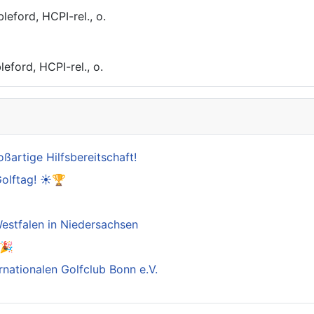
leford, HCPI-rel., o.
eford, HCPI-rel., o.
oßartige Hilfsbereitschaft!
Golftag! ☀️🏆

estfalen in Niedersachsen
️🎉
rnationalen Golfclub Bonn e.V.