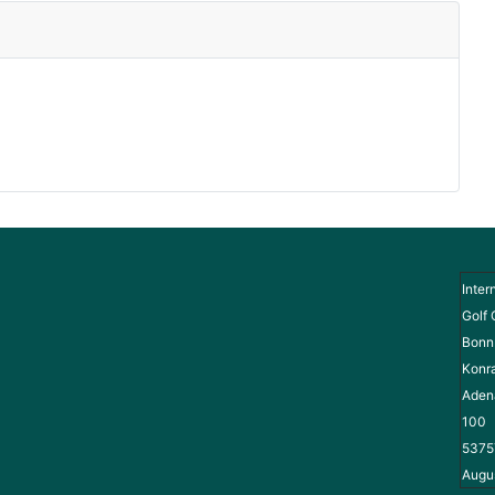
Inter
Golf 
Bonn 
Konr
Adena
100
5375
Augu