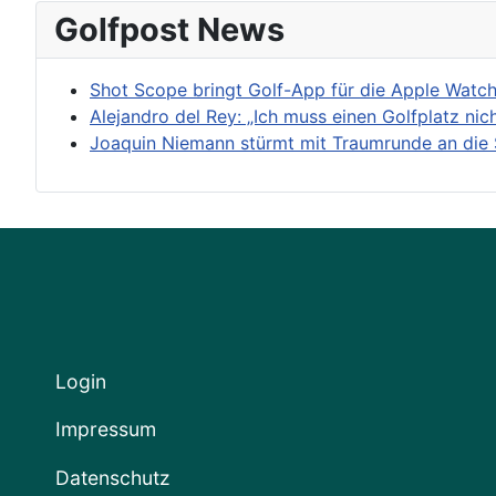
Golfpost News
Shot Scope bringt Golf-App für die Apple Watc
Alejandro del Rey: „Ich muss einen Golfplatz nic
Joaquin Niemann stürmt mit Traumrunde an die 
Login
Impressum
Datenschutz