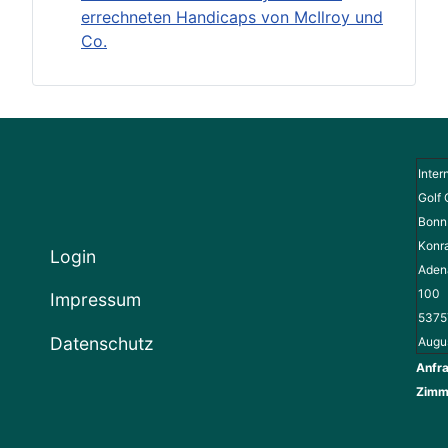
errechneten Handicaps von McIlroy und
Co.
Inter
Golf 
Bonn 
Konr
Login
Adena
100
Impressum
5375
Datenschutz
Augu
Anfra
Zimm