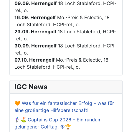
09.09.
Herrengolf
18 Loch Stableford, HCPI-
rel., o.
16.09.
Herrengolf
Mo.-Preis & Eclectic, 18
Loch Stableford, HCPI-rel., o.
23.09.
Herrengolf
18 Loch Stableford, HCPI-
rel., o.
30.09.
Herrengolf
18 Loch Stableford, HCPI-
rel., o.
07.10.
Herrengolf
Mo.-Preis & Eclectic, 18
Loch Stableford, HCPI-rel., o.
IGC News
🧡 Was für ein fantastischer Erfolg – was für
eine großartige Hilfsbereitschaft!
🏌️‍♀️⛳ Captains Cup 2026 – Ein rundum
gelungener Golftag! ☀️🏆