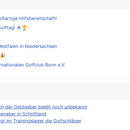
oßartige Hilfsbereitschaft!
Golftag! ☀️🏆

estfalen in Niedersachsen
️🎉
rnationalen Golfclub Bonn e.V.
och der Geldgeber bleibt noch unbekannt
ienaber in Schottland
t im Trainingslager die Golfschläger