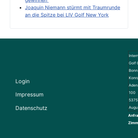
gewinnen“
Joaquin Niemann stürmt mit Traumrunde
an die Spitze bei LIV Golf New York
Inter
Golf 
Bonn 
Konr
Login
Adena
100
Impressum
5375
Datenschutz
Augu
Anfra
Zimm