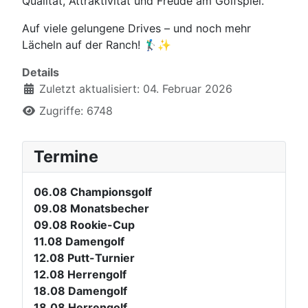
Qualität, Attraktivität und Freude am Golfspiel.
Auf viele gelungene Drives – und noch mehr
Lächeln auf der Ranch! 🏌️‍♂️✨
Details
Zuletzt aktualisiert: 04. Februar 2026
Zugriffe: 6748
Termine
06.08
Championsgolf
09.08
Monatsbecher
09.08
Rookie-Cup
11.08
Damengolf
12.08
Putt-Turnier
12.08
Herrengolf
18.08
Damengolf
18.08
Herrengolf