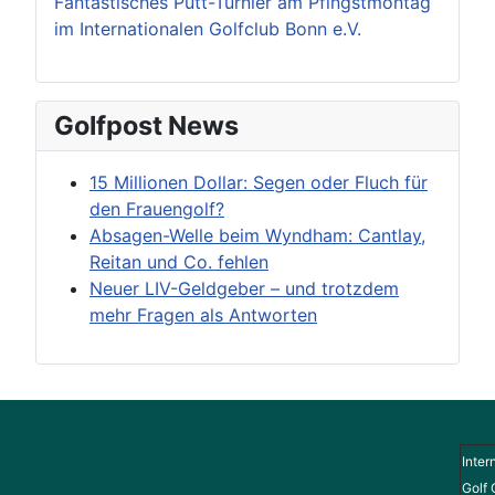
Fantastisches Putt-Turnier am Pfingstmontag
im Internationalen Golfclub Bonn e.V.
Golfpost News
15 Millionen Dollar: Segen oder Fluch für
den Frauengolf?
Absagen-Welle beim Wyndham: Cantlay,
Reitan und Co. fehlen
Neuer LIV-Geldgeber – und trotzdem
mehr Fragen als Antworten
Inter
Golf 