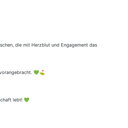
nschen, die mit Herzblut und Engagement das
b vorangebracht. 💚⛳
haft lebt! 💚