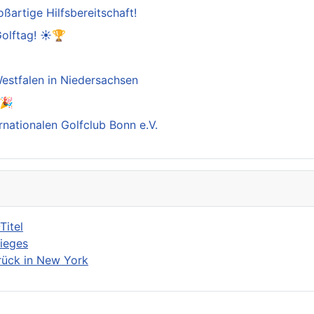
oßartige Hilfsbereitschaft!
Golftag! ☀️🏆

estfalen in Niedersachsen
️🎉
rnationalen Golfclub Bonn e.V.
Titel
Sieges
rück in New York