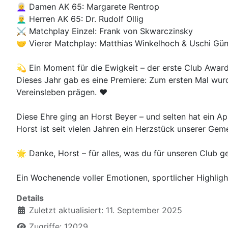
👩‍🦳 Damen AK 65: Margarete Rentrop
👨‍🦳 Herren AK 65: Dr. Rudolf Ollig
⚔️ Matchplay Einzel: Frank von Skwarczinsky
🤝 Vierer Matchplay: Matthias Winkelhoch & Uschi Gün
💫 Ein Moment für die Ewigkeit – der erste Club Awar
Dieses Jahr gab es eine Premiere: Zum ersten Mal wur
Vereinsleben prägen. ❤️
Diese Ehre ging an Horst Beyer – und selten hat ein 
Horst ist seit vielen Jahren ein Herzstück unserer G
🌟 Danke, Horst – für alles, was du für unseren Club ge
Ein Wochenende voller Emotionen, sportlicher Highlig
Details
Zuletzt aktualisiert: 11. September 2025
Zugriffe: 12029