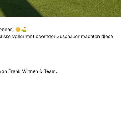
 können! 🌞⛳
lisse voller mitfiebernder Zuschauer machten diese
t von Frank Winnen & Team.