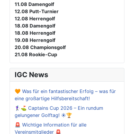
11.08
Damengolf
12.08
Putt-Turnier
12.08
Herrengolf
18.08
Damengolf
18.08
Herrengolf
19.08
Herrengolf
20.08
Championsgolf
21.08
Rookie-Cup
IGC News
🧡 Was für ein fantastischer Erfolg – was für
eine großartige Hilfsbereitschaft!
🏌️‍♀️⛳ Captains Cup 2026 – Ein rundum
gelungener Golftag! ☀️🏆
🚨 Wichtige Information für alle
Vereinsmitglieder 🚨