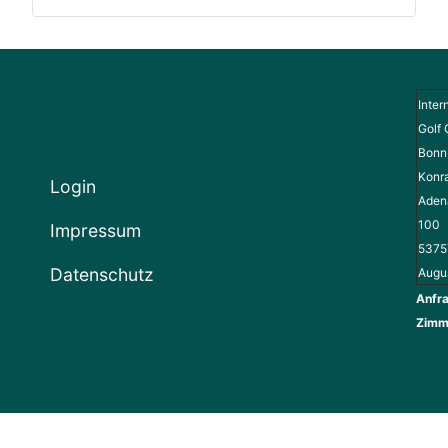
Inter
Golf 
Bonn 
Konr
Login
Adena
100
Impressum
5375
Datenschutz
Augu
Anfra
Zimm