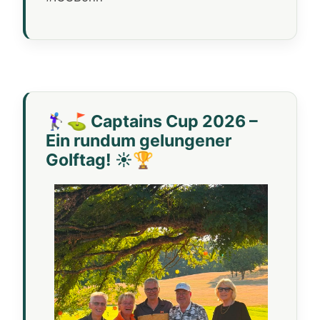
🏌️‍♀️⛳ Captains Cup 2026 –
Ein rundum gelungener
Golftag! ☀️🏆