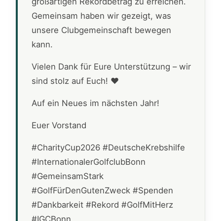
großartigen Rekordbetrag zu erreichen.
Gemeinsam haben wir gezeigt, was
unsere Clubgemeinschaft bewegen
kann.
Vielen Dank für Eure Unterstützung – wir
sind stolz auf Euch! ❤️
Auf ein Neues im nächsten Jahr!
Euer Vorstand
#CharityCup2026 #DeutscheKrebshilfe
#InternationalerGolfclubBonn
#GemeinsamStark
#GolfFürDenGutenZweck #Spenden
#Dankbarkeit #Rekord #GolfMitHerz
#IGCBonn