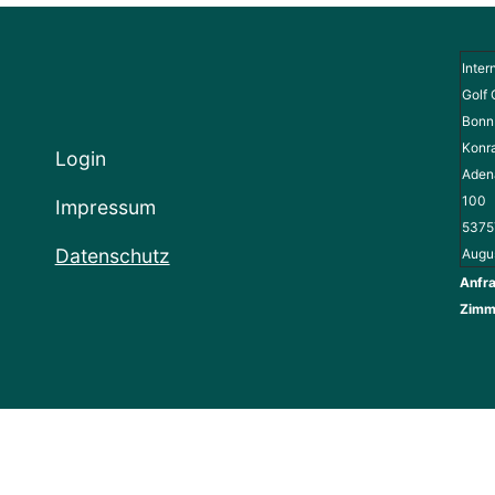
Inter
Golf 
Bonn 
Konr
Login
Adena
100
Impressum
5375
Datenschutz
Augu
Anfra
Zimm