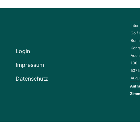
Inter
Golf 
Bonn 
Konr
Login
Adena
100
Impressum
5375
Datenschutz
Augu
Anfra
Zimm