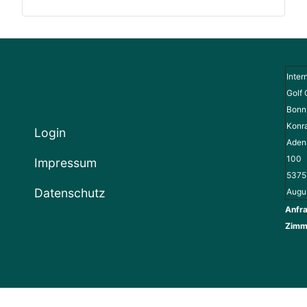
Inter
Golf 
Bonn 
Konr
Login
Adena
100
Impressum
5375
Datenschutz
Augu
Anfra
Zimm