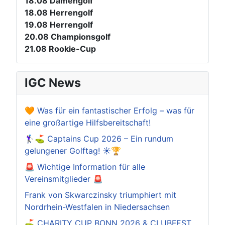
18.08
Damengolf
18.08
Herrengolf
19.08
Herrengolf
20.08
Championsgolf
21.08
Rookie-Cup
IGC News
🧡 Was für ein fantastischer Erfolg – was für
eine großartige Hilfsbereitschaft!
🏌️‍♀️⛳ Captains Cup 2026 – Ein rundum
gelungener Golftag! ☀️🏆
🚨 Wichtige Information für alle
Vereinsmitglieder 🚨
Frank von Skwarczinsky triumphiert mit
Nordrhein-Westfalen in Niedersachsen
⛳️ CHARITY CUP BONN 2026 & CLUBFEST